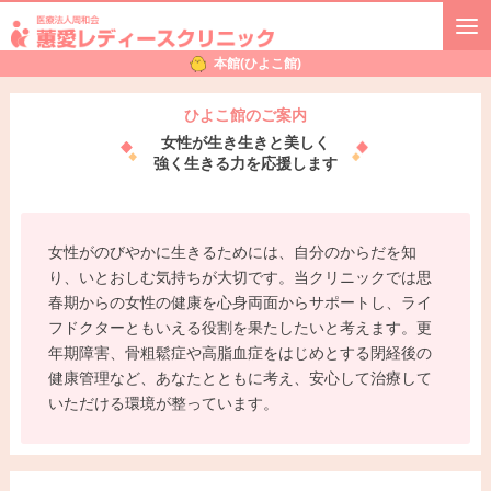
本館(ひよこ館)
本館(ひよこ館)
出産を控えている方・婦人科受診の方は
ひよこ館のご案内
女性が生き生きと美しく
本館(ひよこ館)ホーム
強く生きる力を応援します
診療のご案内
外来担当医
女性がのびやかに生きるためには、自分のからだを知
り、いとおしむ気持ちが大切です。当クリニックでは思
ひよこ館内のご案内
春期からの女性の健康を心身両面からサポートし、ライ
フドクターともいえる役割を果たしたいと考えます。更
スタッフ紹介
年期障害、骨粗鬆症や高脂血症をはじめとする閉経後の
健康管理など、あなたとともに考え、安心して治療して
産科
いただける環境が整っています。
はじめに
妊婦外来健診
入院・分娩について