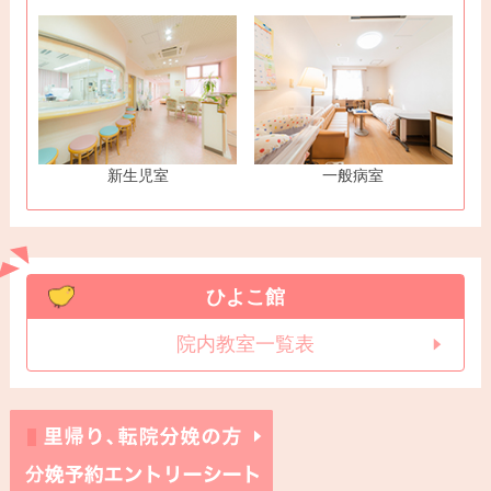
新生児室
一般病室
ひよこ館
院内教室一覧表