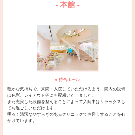
入院
妊娠・出産
栄養相談・栄養教室
- 本館 -
分娩形式
マザークラス講座
スケジュール
にかかる費用
キッズルーム
母乳育児と
オリジナル
新生児・乳児健診
和痛分娩
母児同室
入院食
当院オリジナルレシピ
出生前診断(NIPT)
よくある質問
妊娠かな？
妊娠中の心配事
妊娠中のトラブル
通院・入院
待合ホール
分娩
産後の体
穏かな気持ちで、来院・入院していただけるよう、院内の設備
は色彩、レイアウト等にも配慮いたしました。
赤ちゃんのこと
婦人科疾患
また充実した設備を整えることによって入院中はリラックスし
てお過ごしいただけます。
その他
明るく清潔なやすらぎのあるクリニックでお迎えすることを心
がけています。